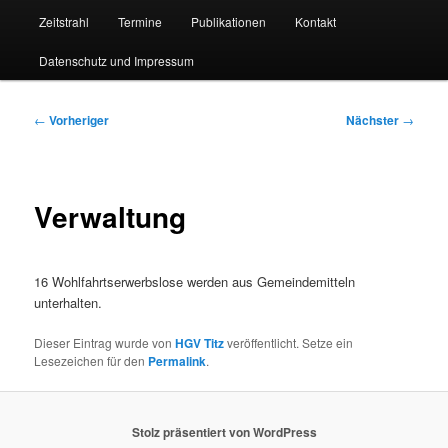
Zeitstrahl
Termine
Publikationen
Kontakt
Datenschutz und Impressum
Beitragsnavigation
←
Vorheriger
Nächster
→
Verwaltung
16 Wohlfahrtserwerbslose werden aus Gemeindemitteln
unterhalten.
Dieser Eintrag wurde von
HGV Titz
veröffentlicht. Setze ein
Lesezeichen für den
Permalink
.
Stolz präsentiert von WordPress