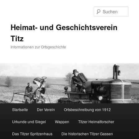
Zum
primären
Such
Inhalt
springen
Heimat- und Geschichtsverein
Titz
Informationen zur Ortsgeschichte
Hauptmenü
Startseite
Der Verein
Ortsbeschreibung von 1912
Urkunde und Siegel
Wappen
Titzer Heimatforscher
Das Titzer Spritzenhaus
Die historischen Titzer Gassen