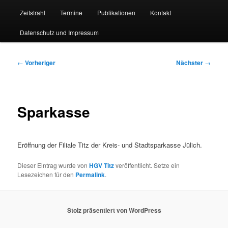
Zeitstrahl
Termine
Publikationen
Kontakt
Datenschutz und Impressum
Beitragsnavigation
←
Vorheriger
Nächster
→
Sparkasse
Eröffnung der Filiale Titz der Kreis- und Stadtsparkasse Jülich.
Dieser Eintrag wurde von
HGV Titz
veröffentlicht. Setze ein
Lesezeichen für den
Permalink
.
Stolz präsentiert von WordPress