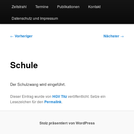
Zeitstrahl
Termine
Publikationen
Kontakt
Datenschutz und Impressum
Beitragsnavigation
←
Vorheriger
Nächster
→
Schule
Der Schulzwang wird eingeführt.
Dieser Eintrag wurde von
HGV Titz
veröffentlicht. Setze ein
Lesezeichen für den
Permalink
.
Stolz präsentiert von WordPress